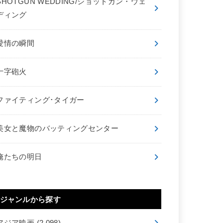
SHOTGUN WEDDING/ショットガン・ウェ
ディング
愛情の瞬間
十字砲火
ファイティング･タイガー
美女と魔物のバッティングセンター
俺たちの明日
ジャンルから探す
アジア映画
(2,098)