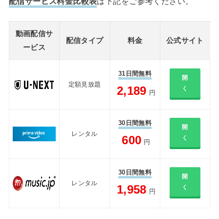
配信サービス料金比較表
は下記をご参考ください。
動画配信サ
配信タイプ
料金
公式サイト
ービス
31日間無料
開
定額見放題
2,189
く
円
30日間無料
開
レンタル
600
く
円
30日間無料
開
レンタル
1,958
く
円