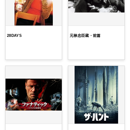
28DAYS
元禄忠臣蔵・前篇