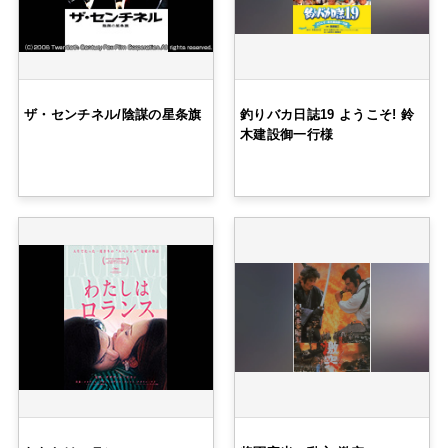
ザ・センチネル/陰謀の星条旗
釣りバカ日誌19 ようこそ! 鈴
木建設御一行様