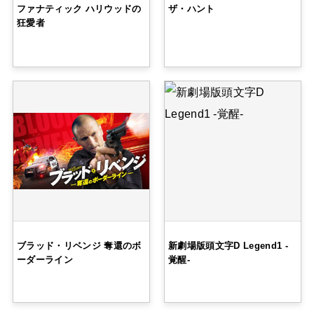
ファナティック ハリウッドの
ザ・ハント
狂愛者
ブラッド・リベンジ 奪還のボ
新劇場版頭文字D Legend1 -
ーダーライン
覚醒-