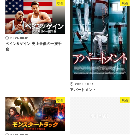
映画
映画
2026.08.01
ペイン&ゲイン 史上最低の一攫千
金
2026.08.01
アパートメント
映画
映画