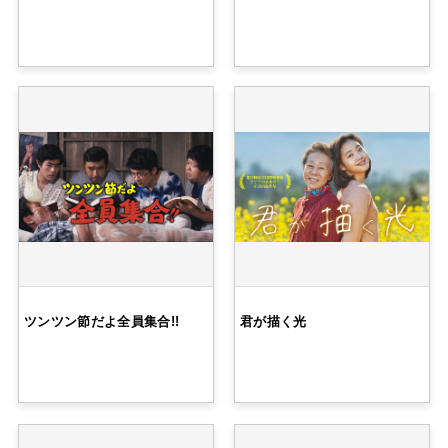
ツンツン節だよ全員集合!!
君が描く光