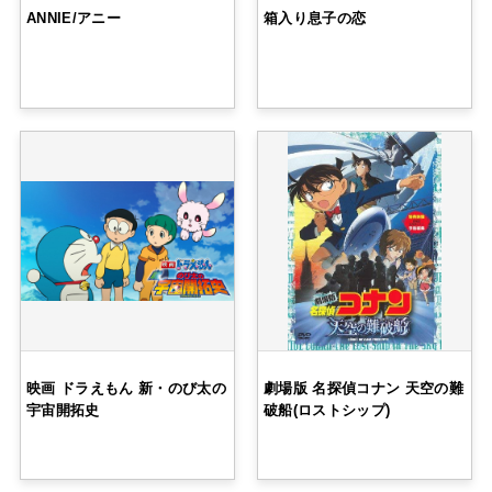
ANNIE/アニー
箱入り息子の恋
映画 ドラえもん 新・のび太の
劇場版 名探偵コナン 天空の難
宇宙開拓史
破船(ロストシップ)