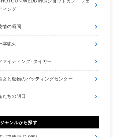
SHOTGUN WEDDING/ショットガン・ウェ
ディング
愛情の瞬間
十字砲火
ファイティング･タイガー
美女と魔物のバッティングセンター
俺たちの明日
ジャンルから探す
アジア映画
(2,098)