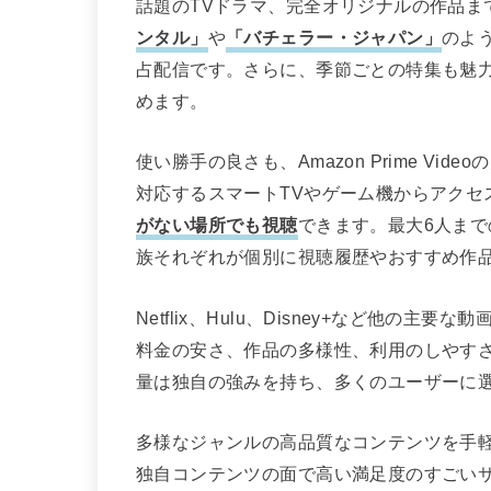
話題のTVドラマ、完全オリジナルの作品ま
ンタル」
や
「バチェラー・ジャパン」
のよ
占配信です。さらに、季節ごとの特集も魅
めます。
使い勝手の良さも、Amazon Prime V
対応するスマートTVやゲーム機からアクセ
がない場所でも視聴
できます。最大6人ま
族それぞれが個別に視聴履歴やおすすめ作
Netflix、Hulu、Disney+など他の主要な
料金の安さ、作品の多様性、利用のしやす
量は独自の強みを持ち、多くのユーザーに
多様なジャンルの高品質なコンテンツを手軽に楽し
独自コンテンツの面で高い満足度のすごい