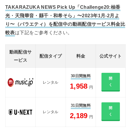
TAKARAZUKA NEWS Pick Up「Challenge20:柚香
光・天飛華音・縣千・和希そら」〜2023年1月-2月よ
り〜（バラエティ）を配信中の動画配信サービス料金比
較表
は下記をご参考ください。
動画配信サ
配信タイプ
料金
公式サイト
ービス
30日間無料
開
レンタル
1,958
く
円
31日間無料
開
レンタル
2,189
く
円