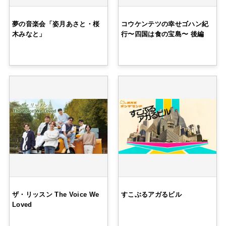
夢の音楽会「姿月あさと・桜
コウケンテツの幸せゴハン紀
木みなと」
行〜四国は食の宝島〜 後編
ザ・リッスン The Voice We
すこぶるアガるビル
Loved