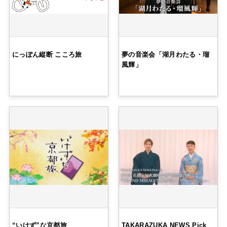
にっぽん縦断 こころ旅
夢の音楽会「湖月わたる・瑠
風輝」
“いけず”な京都旅
TAKARAZUKA NEWS Pick