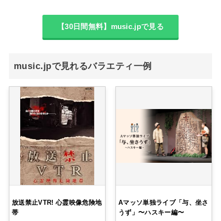
【30日間無料】music.jpで見る
music.jpで見れるバラエティ一例
放送禁止VTR! 心霊映像危険地
Aマッソ単独ライブ「与、坐さ
帯
うず」〜ハスキー編〜