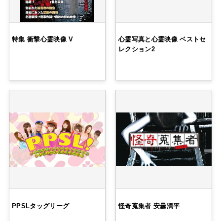
特集 衝撃心霊映像 V
心霊写真と心霊映像 ベストセ
レクション2
PPSLタッグリーグ
怪奇蒐集者 安曇潤平