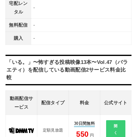
宅配レン
-
タル
無料配信
-
購入
-
「いる。」〜怖すぎる投稿映像13本〜Vol.47（バラ
エティ）を配信している動画配信2サービス料金比
較
動画配信サ
配信タイプ
料金
公式サイト
ービス
30日間無料
開
定額見放題
550
く
円