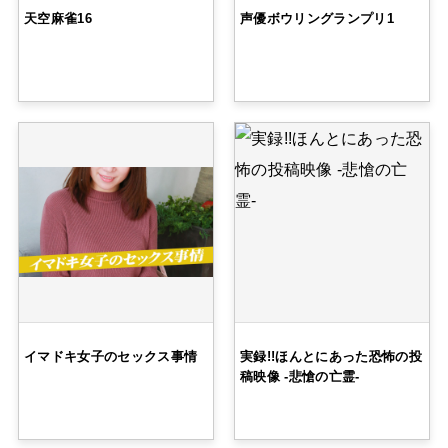
天空麻雀16
声優ボウリングランプリ1
イマドキ女子のセックス事情
実録!!ほんとにあった恐怖の投
稿映像 -悲愴の亡霊-