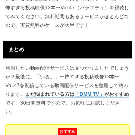
怖すぎる投稿映像13本〜Vol.47（バラエティ）を視聴し
てみてください。無料期間もあるサービスがほとんどな
ので、実質無料のケースが大半です！
まとめ
利用したい動画配信サービスは見つかりましたでしょう
か？最後に、「いる。」〜怖すぎる投稿映像13本〜
Vol.47を配信している動画配信サービスを整理して終わ
ります。
まだ悩まれている方は
「DMM TV」
がおすすめ
です。30日間無料ですので、お気軽にお試しくださ
い。
おすすめ