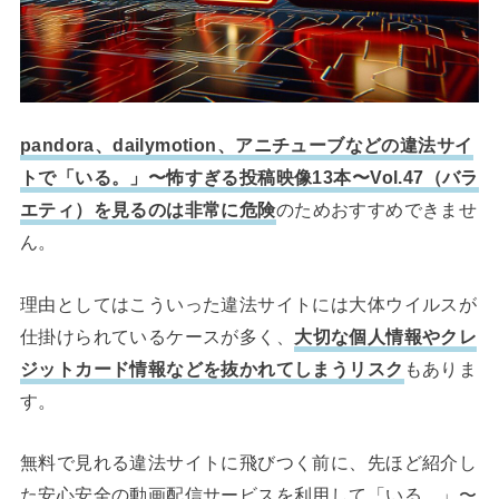
pandora、dailymotion、アニチューブなどの違法サイ
トで「いる。」〜怖すぎる投稿映像13本〜Vol.47（バラ
エティ）を見るのは非常に危険
のためおすすめできませ
ん。
理由としてはこういった違法サイトには大体ウイルスが
仕掛けられているケースが多く、
大切な個人情報やクレ
ジットカード情報などを抜かれてしまうリスク
もありま
す。
無料で見れる違法サイトに飛びつく前に、先ほど紹介し
た安心安全の動画配信サービスを利用して「いる。」〜