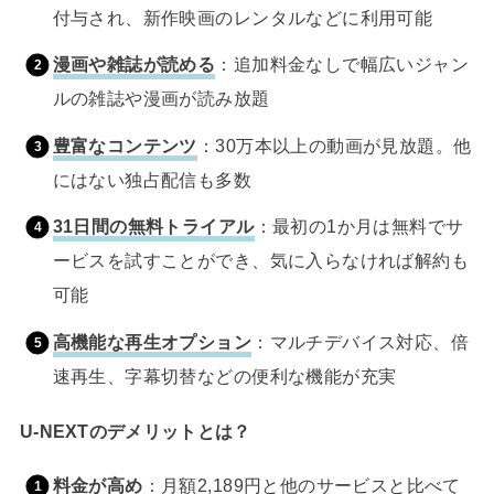
付与され、新作映画のレンタルなどに利用可能
漫画や雑誌が読める
：追加料金なしで幅広いジャン
ルの雑誌や漫画が読み放題
豊富なコンテンツ
：30万本以上の動画が見放題。他
にはない独占配信も多数
31日間の無料トライアル
：最初の1か月は無料でサ
ービスを試すことができ、気に入らなければ解約も
可能
高機能な再生オプション
：マルチデバイス対応、倍
速再生、字幕切替などの便利な機能が充実
U-NEXTのデメリットとは？
料金が高め
：月額2,189円と他のサービスと比べて