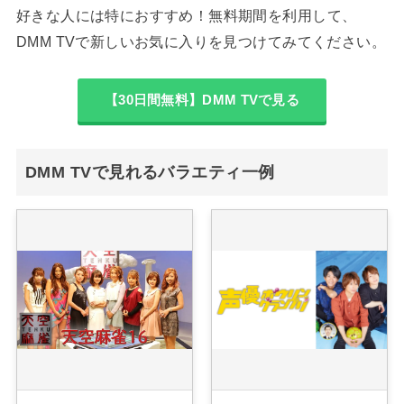
好きな人には特におすすめ！無料期間を利用して、
DMM TVで新しいお気に入りを見つけてみてください。
【30日間無料】DMM TVで見る
DMM TVで見れるバラエティ一例