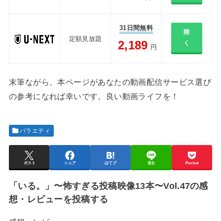
31日間無料
開
定額見放題
2,189
く
円
末筆ながら、本ページがあなたの動画配信サービス選び
の参考になれば幸いです。良い動画ライフを！
バラエティ
ポスト
シェア
はてブ
送る
Pocket
「いる。」〜怖すぎる投稿映像13本〜Vol.47の感
想・レビューを投稿する