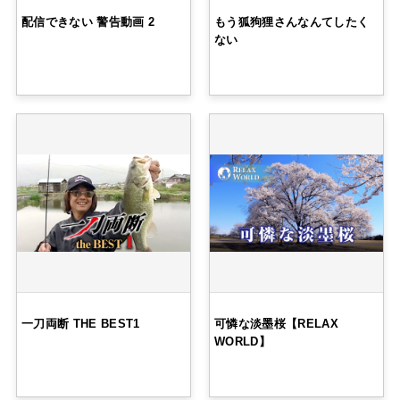
配信できない 警告動画 2
もう狐狗狸さんなんてしたく
ない
一刀両断 THE BEST1
可憐な淡墨桜【RELAX
WORLD】