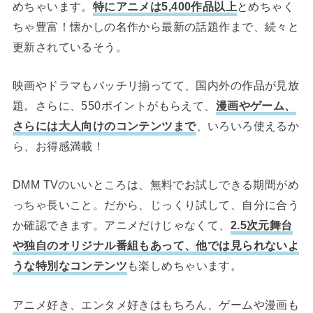
めちゃいます。
特にアニメは5,400作品以上
とめちゃく
ちゃ豊富！懐かしの名作から最新の話題作まで、続々と
更新されているそう。
映画やドラマもバッチリ揃ってて、国内外の作品が見放
題。さらに、550ポイントがもらえて、
漫画やゲーム、
さらには大人向けのコンテンツまで
、いろいろ使えるか
ら、お得感満載！
DMM TVのいいところは、無料でお試しできる期間がめ
っちゃ長いこと。だから、じっくり試して、自分に合う
か確認できます。アニメだけじゃなくて、
2.5次元舞台
や独自のオリジナル番組もあって、他では見られないよ
うな特別なコンテンツ
も楽しめちゃいます。
アニメ好き、エンタメ好きはもちろん、ゲームや漫画も