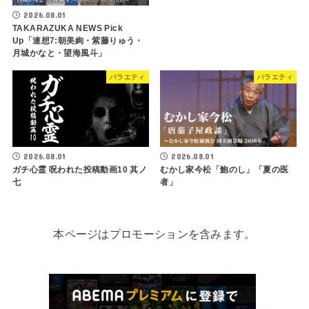
2026.08.01
TAKARAZUKA NEWS Pick
Up「連想7:朝美絢・紫藤りゅう・
月城かなと・望海風斗」
バラエティ
バラエティ
2026.08.01
2026.08.01
ガチ心霊 呪われた投稿動画10 其ノ
むかし家今松「鮑のし」「夏の医
七
者」
本ページはプロモーションを含みます。