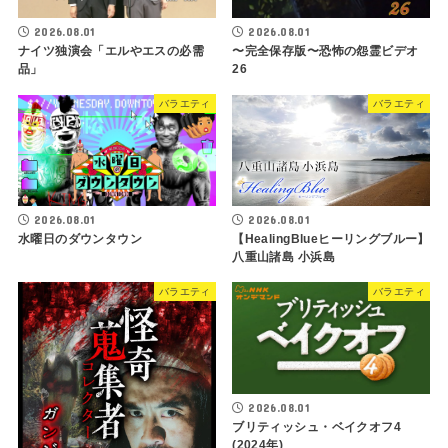
2026.08.01
2026.08.01
〜完全保存版〜恐怖の怨霊ビデオ
ナイツ独演会「エルやエスの必需
26
品」
バラエティ
バラエティ
2026.08.01
2026.08.01
水曜日のダウンタウン
【HealingBlueヒーリングブルー】
八重山諸島 小浜島
バラエティ
バラエティ
2026.08.01
ブリティッシュ・ベイクオフ4
(2024年)