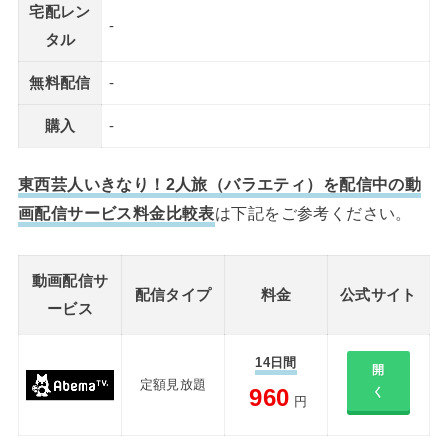
宅配レン
-
タル
無料配信
-
購入
-
東西芸人いきなり！2人旅（バラエティ）を配信中の動
画配信サービス料金比較表
は下記をご参考ください。
動画配信サ
配信タイプ
料金
公式サイト
ービス
14日間
開
定額見放題
960
く
円