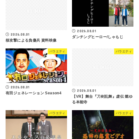
2026.08.01
2026.08.01
ダンチングヒーロー/しゃもじ
核攻撃による負傷兵 資料映像
バラエティ
バラエティ
2026.08.01
2026.08.01
有田ジェネレーション Season4
【VR】舞台『刀剣乱舞』虚伝 燃ゆ
る本能寺
バラエティ
バラエティ