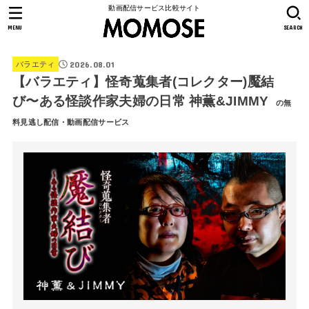
動画配信サービス比較サイト
MENU
SEARCH
2026.08.01
バラエティ
【バラエティ】怪奇蒐集者(コレクター)魘結
び〜ある怪談作家夫婦の日常 神薫&JIMMY
の無
料見逃し配信・動画配信サービス