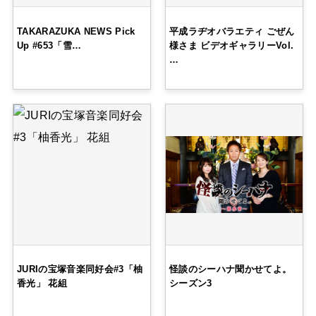
TAKARAZUKA NEWS Pick
平成ラヂオバラエティ ごぜん
Up #653「雪…
様さま ビデオギャラリーVol.
…
JURIの宝塚音楽同好会#3「柚
怪談のシーハナ聞かせてよ。
香光」 花組
シーズン3