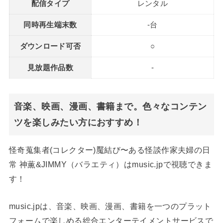
配信タイプ
レンタル
同時再生端末数
-台
ダウンロード可否
○
見放題作品数
-
音楽、映画、漫画、書籍まで。色々なコンテン
ツを楽しみたい方におすすめ！
怪奇蒐集者(コレクター)魘結び〜ある怪談作家夫婦の日
常 神薫&JIMMY（バラエティ）はmusic.jpで視聴できま
す！
music.jpは、音楽、映画、漫画、書籍を一つのプラット
フォームで楽しめる総合エンターテイメントサービスで