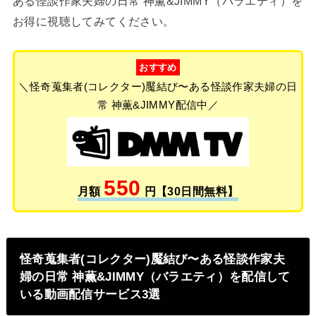
ある怪談作家夫婦の日常 神薫&JIMMY（バラエティ）を
お得に視聴してみてください。
おすすめ
＼怪奇蒐集者(コレクター)魘結び〜ある怪談作家夫婦の日
常 神薫&JIMMY配信中／
550
月額
円【30日間無料】
怪奇蒐集者(コレクター)魘結び〜ある怪談作家夫
婦の日常 神薫&JIMMY（バラエティ）を配信して
いる動画配信サービス3選