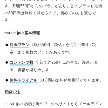
す。月額550円からのプランがあり、どのプランも最初
の30日間は無料で試せるので、初めての方も安心で
す。
music.jpの基本情報
料金プラン
: 月額550円（税込）から1,958円（税
込）まで複数のプランがあります。
コンテンツ数
: 全部で約958万点の音楽、漫画、映
画、書籍が楽しめます。
無料トライアル
: 30日間の無料体験期間があります。
登録方法
music.jpの登録は簡単で、公式サイトからメールアドレ