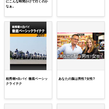
にこんな時間かけて行くのか
なぁ。
柏秀樹×白バイ 徹底ベーシッ
あなたの脳は男性?女性?
クライテク