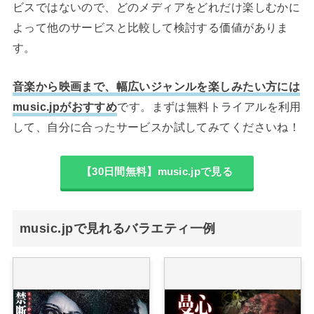
ビスではないので、どのメディアをどれだけ楽しむかに
よって他のサービスと比較して検討する価値がありま
す。
音楽から映画まで、幅広いジャンルを楽しみたい方には
music.jpがおすすめ
です。まずは無料トライアルを利用
して、自分に合ったサービスか試してみてくださいね！
【30日間無料】music.jpで見る
music.jpで見れるバラエティ一例