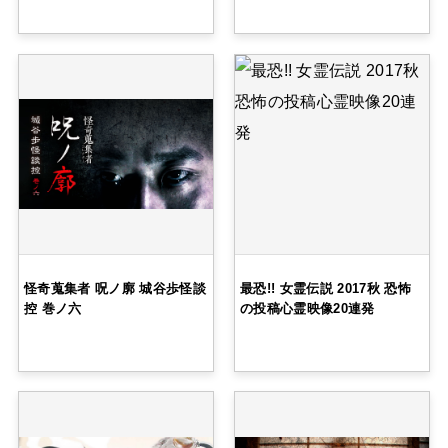
怪奇蒐集者 呪ノ廓 城谷歩怪談
最恐!! 女霊伝説 2017秋 恐怖
控 巻ノ六
の投稿心霊映像20連発