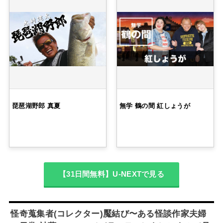
琵琶湖野郎 真夏
無学 鶴の間 紅しょうが
【31日間無料】U-NEXTで見る
怪奇蒐集者(コレクター)魘結び〜ある怪談作家夫婦