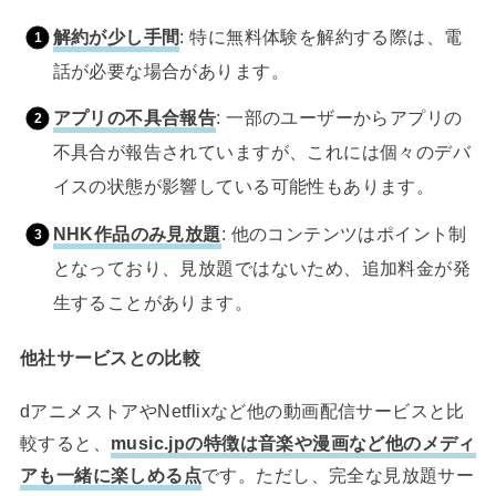
解約が少し手間
: 特に無料体験を解約する際は、電
話が必要な場合があります。
アプリの不具合報告
: 一部のユーザーからアプリの
不具合が報告されていますが、これには個々のデバ
イスの状態が影響している可能性もあります。
NHK作品のみ見放題
: 他のコンテンツはポイント制
となっており、見放題ではないため、追加料金が発
生することがあります。
他社サービスとの比較
dアニメストアやNetflixなど他の動画配信サービスと比
較すると、
music.jpの特徴は音楽や漫画など他のメディ
アも一緒に楽しめる点
です。ただし、完全な見放題サー