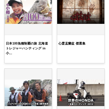
日本100魚種制覇の旅 北海道
心霊盂蘭盆 傑選集
トレジャーハンティング in
小…