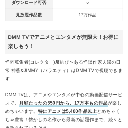
ダウンロード可否
○
見放題作品数
17万作品
DMM TVでアニメとエンタメが無限大！お得に
楽しもう！
怪奇蒐集者(コレクター)魘結び〜ある怪談作家夫婦の日
常 神薫&JIMMY（バラエティ）はDMM TVで視聴できま
す！
DMM TVは、アニメやエンタメが中心の動画配信サービ
スで、
月額たったの550円から、17万本もの作品
が楽し
めちゃいます。
特にアニメは5,400作品以上
とめちゃく
ちゃ豊富！懐かしの名作から最新の話題作まで、続々と
更新されているそう。