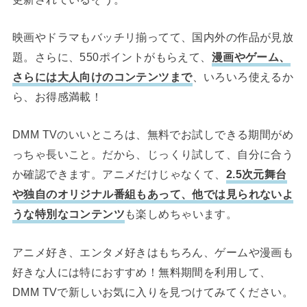
映画やドラマもバッチリ揃ってて、国内外の作品が見放
題。さらに、550ポイントがもらえて、
漫画やゲーム、
さらには大人向けのコンテンツまで
、いろいろ使えるか
ら、お得感満載！
DMM TVのいいところは、無料でお試しできる期間がめ
っちゃ長いこと。だから、じっくり試して、自分に合う
か確認できます。アニメだけじゃなくて、
2.5次元舞台
や独自のオリジナル番組もあって、他では見られないよ
うな特別なコンテンツ
も楽しめちゃいます。
アニメ好き、エンタメ好きはもちろん、ゲームや漫画も
好きな人には特におすすめ！無料期間を利用して、
DMM TVで新しいお気に入りを見つけてみてください。