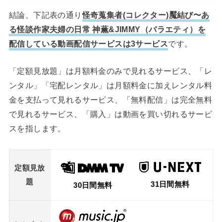
結論、下記表の通り
怪奇蒐集者(コレクター)魘結び〜あ
る怪談作家夫婦の日常 神薫&JIMMY（バラエティ）を
配信している動画配信サービスは3サービス
です。
「定額見放題」は月額料金のみで見れるサービス、「レ
ンタル」「宅配レンタル」は月額料金に加えレンタル料
金を支払って見れるサービス、「無料配信」は完全無料
で見れるサービス、「購入」は動画を買い切れるサービ
スを指します。
定額見放
題
31日間無料
30日間無料