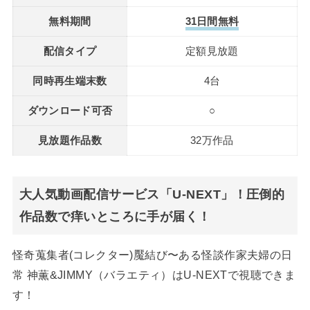
無料期間
31日間無料
配信タイプ
定額見放題
同時再生端末数
4台
ダウンロード可否
○
見放題作品数
32万作品
大人気動画配信サービス「U-NEXT」！圧倒的
作品数で痒いところに手が届く！
怪奇蒐集者(コレクター)魘結び〜ある怪談作家夫婦の日
常 神薫&JIMMY（バラエティ）はU-NEXTで視聴できま
す！