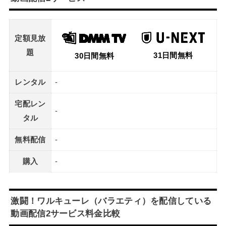
定額見放
題
31日間無料
30日間無料
レンタル
-
宅配レン
-
タル
無料配信
-
購入
-
激闘！ワルキューレ（バラエティ）を配信している
動画配信2サービス料金比較