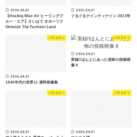
2026.08.01
2026.08.01
【Healing Blue Air ヒーリングブ
ぐるぐるナインティナイン 2023年
ルー・エア】さいはて オホーツク
Okhotsk The Farthest Land
バラエティ
バラエティ
2026.08.01
実録!!ほんとにあった恐怖の投稿映
像 6
2026.08.01
1940年代の世界11 資料映像集
バラエティ
バラエティ
2026.08.01
2026.08.01