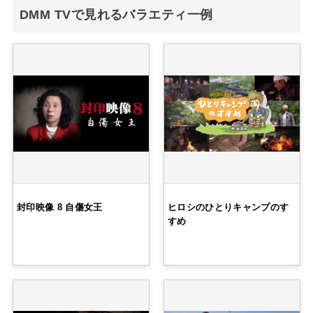
DMM TVで見れるバラエティ一例
封印映像 8 自傷女王
ヒロシのひとりキャンプのす
すめ