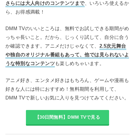
さらには大人向けのコンテンツまで
、いろいろ使えるか
ら、お得感満載！
DMM TVのいいところは、無料でお試しできる期間がめ
っちゃ長いこと。だから、じっくり試して、自分に合う
か確認できます。アニメだけじゃなくて、
2.5次元舞台
や独自のオリジナル番組もあって、他では見られないよ
うな特別なコンテンツ
も楽しめちゃいます。
アニメ好き、エンタメ好きはもちろん、ゲームや漫画も
好きな人には特におすすめ！無料期間を利用して、
DMM TVで新しいお気に入りを見つけてみてください。
【30日間無料】DMM TVで見る