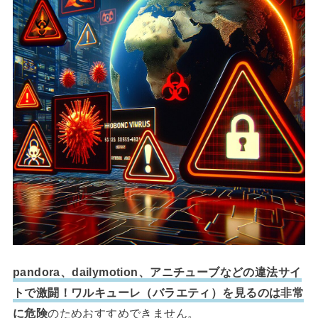
pandora、dailymotion、アニチューブなどの違法サイ
トで激闘！ワルキューレ（バラエティ）を見るのは非常
に危険
のためおすすめできません。