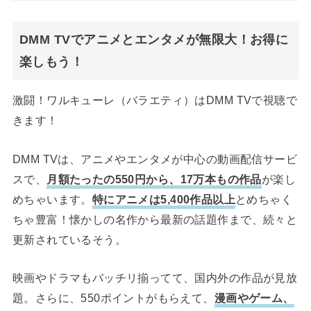
DMM TVでアニメとエンタメが無限大！お得に
楽しもう！
激闘！ワルキューレ（バラエティ）はDMM TVで視聴で
きます！
DMM TVは、アニメやエンタメが中心の動画配信サービ
スで、
月額たったの550円から、17万本もの作品
が楽し
めちゃいます。
特にアニメは5,400作品以上
とめちゃく
ちゃ豊富！懐かしの名作から最新の話題作まで、続々と
更新されているそう。
映画やドラマもバッチリ揃ってて、国内外の作品が見放
題。さらに、550ポイントがもらえて、
漫画やゲーム、