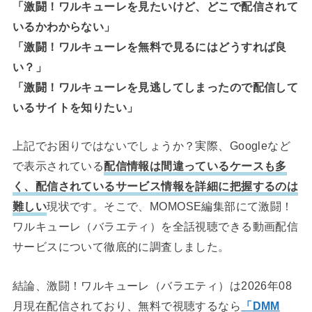
「激闘！ワルキューレを見たいけど、どこで配信されて
いるかわからない」
「激闘！ワルキューレを無料で見るにはどうすれば良
い？」
「激闘！ワルキューレを見逃してしまったので配信して
いるサイトを知りたい」
上記でお困りではないでしょうか？実際、Googleなど
で表示されている
配信情報は間違っているケースも多
く、配信されているサービス情報を詳細に把握するのは
難しい
現状です。そこで、MOMOSE編集部にて激闘！
ワルキューレ（バラエティ）を全話視聴できる動画配信
サービスについて徹底的に調査しました。
結論、激闘！ワルキューレ（バラエティ）は2026年08
月現在配信されており、無料で視聴するなら
「DMM