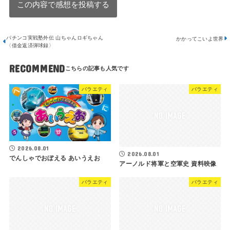
パチンコ実戦塾外伝 山ちゃんロギちゃん
かかってこいよ世界
〈借金返済弾球録〉
RECOMMEND
バラエティ
バラエティ
2026.08.01
2026.08.01
でんしゃでおぼえる あいうえお
アーノルド将軍と空軍史 資料映像
バラエティ
バラエティ