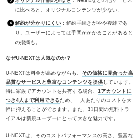
に比べると、オリジナルコンテンツが少ない。
解約が分かりにくい
：解約手続きがやや複雑であ
り、ユーザーによっては手間がかかることがあると
の指摘も。
なぜU-NEXTは人気なのか？
U-NEXTは料金が高めながらも、
その価格に見合った高
品質なサービスと豊富なコンテンツを提供
しています。
特に家族でアカウントを共有する場合、
1アカウントに
つき4人まで利用できる
ため、一人あたりのコストを大
幅に抑えることができます。また、31日間の無料トラ
イアルは新規ユーザーにとって大きな魅力です。
U-NEXTは、そのコストパフォーマンスの高さ、豊富な