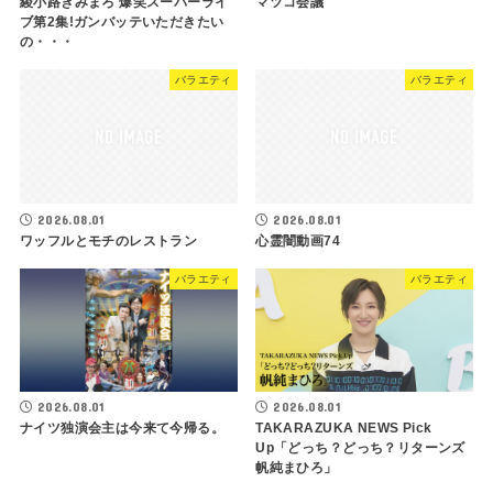
綾小路きみまろ 爆笑スーパーライ
マツコ会議
ブ第2集!ガンバッテいただきたい
の・・・
バラエティ
バラエティ
2026.08.01
2026.08.01
ワッフルとモチのレストラン
心霊闇動画74
バラエティ
バラエティ
2026.08.01
2026.08.01
TAKARAZUKA NEWS Pick
ナイツ独演会主は今来て今帰る。
Up「どっち？どっち？リターンズ
帆純まひろ」