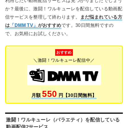
利用したい動画配信サービスは見つかりましたでしょう
か？最後に、激闘！ワルキューレを配信している動画配
信サービスを整理して終わります。
まだ悩まれている方
は
「DMM TV」
がおすすめ
です。30日間無料ですの
で、お気軽にお試しください。
おすすめ
＼激闘！ワルキューレ配信中／
550
月額
円【30日間無料】
激闘！ワルキューレ（バラエティ）を配信している
動画配信2サービス