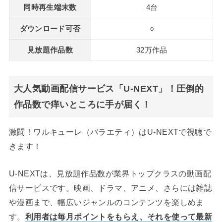
同時再生端末数
4台
ダウンロード可否
○
見放題作品数
32万作品
大人気動画配信サービス「U-NEXT」！圧倒的
作品数で痒いところに手が届く！
激闘！ワルキューレ（バラエティ）はU-NEXTで視聴で
きます！
U-NEXTは、見放題作品数が業界トップクラスの動画配
信サービスです。映画、ドラマ、アニメ、さらには雑誌
や漫画まで、幅広いジャンルのコンテンツを楽しめま
す。
利用者は毎月ポイントをもらえ、それを使って最新