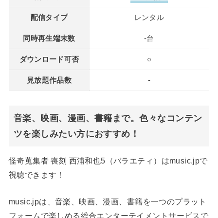
配信タイプ
レンタル
同時再生端末数
-台
ダウンロード可否
○
見放題作品数
-
音楽、映画、漫画、書籍まで。色々なコンテン
ツを楽しみたい方におすすめ！
怪奇蒐集者 喪刻 西浦和也5（バラエティ）はmusic.jpで
視聴できます！
music.jpは、音楽、映画、漫画、書籍を一つのプラット
フォームで楽しめる総合エンターテイメントサービスで