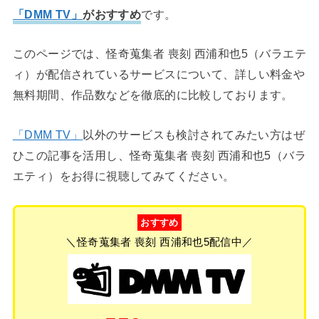
「DMM TV」
がおすすめ
です。
このページでは、怪奇蒐集者 喪刻 西浦和也5（バラエテ
ィ）が配信されているサービスについて、詳しい料金や
無料期間、作品数などを徹底的に比較しております。
「DMM TV」
以外のサービスも検討されてみたい方はぜ
ひこの記事を活用し、怪奇蒐集者 喪刻 西浦和也5（バラ
エティ）をお得に視聴してみてください。
おすすめ
＼怪奇蒐集者 喪刻 西浦和也5配信中／