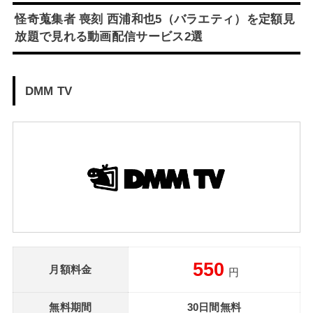
怪奇蒐集者 喪刻 西浦和也5（バラエティ）を定額見
放題で見れる動画配信サービス2選
DMM TV
550
月額料金
円
無料期間
30日間無料