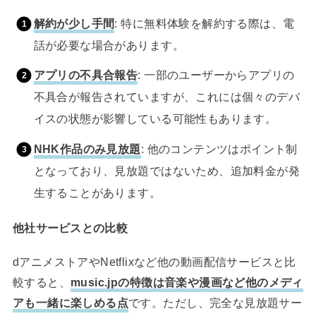
解約が少し手間
: 特に無料体験を解約する際は、電
話が必要な場合があります。
アプリの不具合報告
: 一部のユーザーからアプリの
不具合が報告されていますが、これには個々のデバ
イスの状態が影響している可能性もあります。
NHK作品のみ見放題
: 他のコンテンツはポイント制
となっており、見放題ではないため、追加料金が発
生することがあります。
他社サービスとの比較
dアニメストアやNetflixなど他の動画配信サービスと比
較すると、
music.jpの特徴は音楽や漫画など他のメディ
アも一緒に楽しめる点
です。ただし、完全な見放題サー