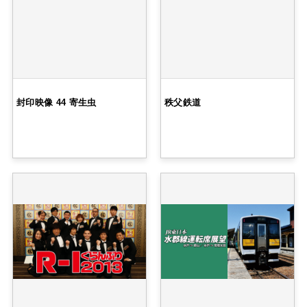
封印映像 44 寄生虫
秩父鉄道