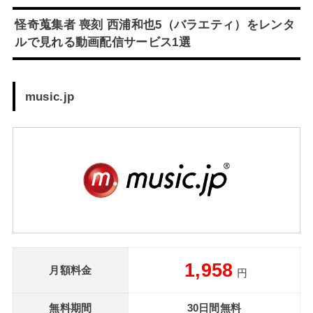
怪奇蒐集者 喪刻 西浦和也5（バラエティ）をレンタ
ルで見れる動画配信サービス1選
music.jp
1,958
月額料金
円
無料期間
30日間無料