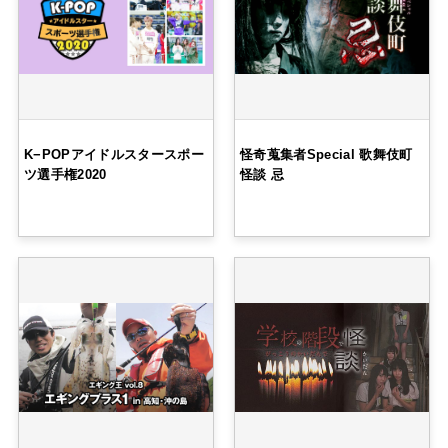
K−POPアイドルスタースポー
怪奇蒐集者Special 歌舞伎町
ツ選手権2020
怪談 忌