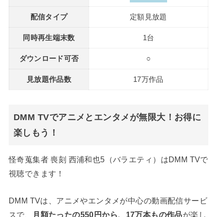
配信タイプ
定額見放題
同時再生端末数
1台
ダウンロード可否
○
見放題作品数
17万作品
DMM TVでアニメとエンタメが無限大！お得に
楽しもう！
怪奇蒐集者 喪刻 西浦和也5（バラエティ）はDMM TVで
視聴できます！
DMM TVは、アニメやエンタメが中心の動画配信サービ
スで、
月額たったの550円から、17万本もの作品
が楽し