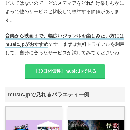
ビスではないので、どのメディアをどれだけ楽しむかに
よって他のサービスと比較して検討する価値がありま
す。
音楽から映画まで、幅広いジャンルを楽しみたい方には
music.jpがおすすめ
です。まずは無料トライアルを利用
して、自分に合ったサービスか試してみてくださいね！
【30日間無料】music.jpで見る
music.jpで見れるバラエティ一例