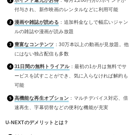
付与され、新作映画のレンタルなどに利用可能
漫画や雑誌が読める
：追加料金なしで幅広いジャン
ルの雑誌や漫画が読み放題
豊富なコンテンツ
：30万本以上の動画が見放題。他
にはない独占配信も多数
31日間の無料トライアル
：最初の1か月は無料でサ
ービスを試すことができ、気に入らなければ解約も
可能
高機能な再生オプション
：マルチデバイス対応、倍
速再生、字幕切替などの便利な機能が充実
U-NEXTのデメリットとは？