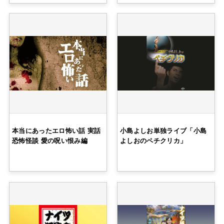
本当にあったエロ怖い話 実話
小島よしお単独ライブ「小島
恐怖怪談 愛の呪い恨み編
よしおのペチクリカ」