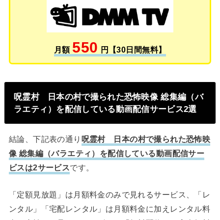
550
月額
円【30日間無料】
呪霊村 日本の村で撮られた恐怖映像 総集編（バ
ラエティ）を配信している動画配信サービス2選
結論、下記表の通り
呪霊村 日本の村で撮られた恐怖映
像 総集編（バラエティ）を配信している動画配信サー
ビスは2サービス
です。
「定額見放題」は月額料金のみで見れるサービス、「レ
ンタル」「宅配レンタル」は月額料金に加えレンタル料