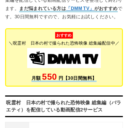
ます。
まだ悩まれている方は
「DMM TV」
がおすすめ
で
す。30日間無料ですので、お気軽にお試しください。
おすすめ
＼呪霊村 日本の村で撮られた恐怖映像 総集編配信中／
550
月額
円【30日間無料】
呪霊村 日本の村で撮られた恐怖映像 総集編（バラ
エティ）を配信している動画配信2サービス