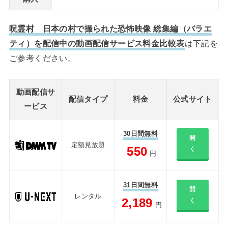
呪霊村 日本の村で撮られた恐怖映像 総集編（バラエ
ティ）を配信中の動画配信サービス料金比較表
は下記を
ご参考ください。
動画配信サ
配信タイプ
料金
公式サイト
ービス
30日間無料
開
定額見放題
550
く
円
31日間無料
開
レンタル
2,189
く
円