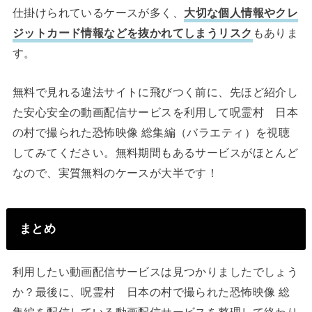
仕掛けられているケースが多く、
大切な個人情報やクレ
ジットカード情報などを抜かれてしまうリスク
もありま
す。
無料で見れる違法サイトに飛びつく前に、先ほど紹介し
た安心安全の動画配信サービスを利用して呪霊村 日本
の村で撮られた恐怖映像 総集編（バラエティ）を視聴
してみてください。無料期間もあるサービスがほとんど
なので、実質無料のケースが大半です！
まとめ
利用したい動画配信サービスは見つかりましたでしょう
か？最後に、呪霊村 日本の村で撮られた恐怖映像 総
集編を配信している動画配信サービスを整理して終わり