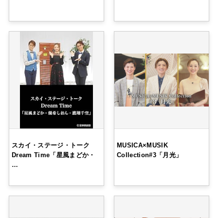
スカイ・ステージ・トーク
MUSICA×MUSIK
Dream Time「星風まどか・
Collection#3「月光」
…