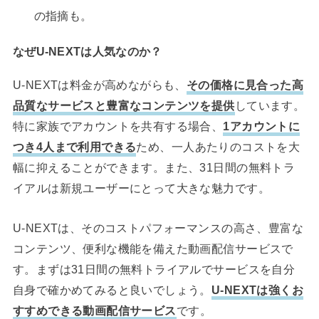
の指摘も。
なぜU-NEXTは人気なのか？
U-NEXTは料金が高めながらも、
その価格に見合った高
品質なサービスと豊富なコンテンツを提供
しています。
特に家族でアカウントを共有する場合、
1アカウントに
つき4人まで利用できる
ため、一人あたりのコストを大
幅に抑えることができます。また、31日間の無料トラ
イアルは新規ユーザーにとって大きな魅力です。
U-NEXTは、そのコストパフォーマンスの高さ、豊富な
コンテンツ、便利な機能を備えた動画配信サービスで
す。まずは31日間の無料トライアルでサービスを自分
自身で確かめてみると良いでしょう。
U-NEXTは強くお
すすめできる動画配信サービス
です。