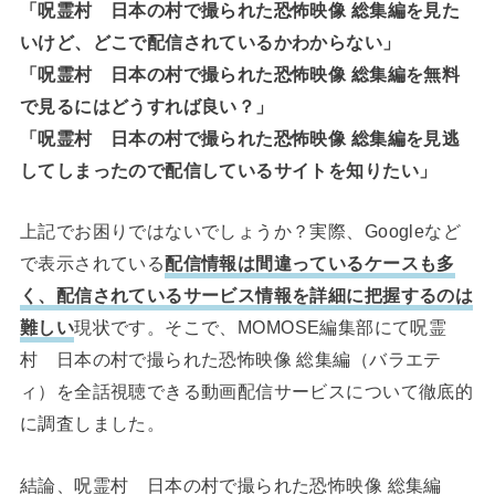
「呪霊村 日本の村で撮られた恐怖映像 総集編を見た
いけど、どこで配信されているかわからない」
「呪霊村 日本の村で撮られた恐怖映像 総集編を無料
で見るにはどうすれば良い？」
「呪霊村 日本の村で撮られた恐怖映像 総集編を見逃
してしまったので配信しているサイトを知りたい」
上記でお困りではないでしょうか？実際、Googleなど
で表示されている
配信情報は間違っているケースも多
く、配信されているサービス情報を詳細に把握するのは
難しい
現状です。そこで、MOMOSE編集部にて呪霊
村 日本の村で撮られた恐怖映像 総集編（バラエテ
ィ）を全話視聴できる動画配信サービスについて徹底的
に調査しました。
結論、呪霊村 日本の村で撮られた恐怖映像 総集編