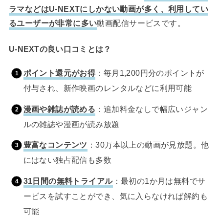
ラマなどはU-NEXTにしかない動画が多く、利用してい
るユーザーが非常に多い
動画配信サービスです。
U-NEXTの良い口コミとは？
ポイント還元がお得
：毎月1,200円分のポイントが
付与され、新作映画のレンタルなどに利用可能
漫画や雑誌が読める
：追加料金なしで幅広いジャン
ルの雑誌や漫画が読み放題
豊富なコンテンツ
：30万本以上の動画が見放題。他
にはない独占配信も多数
31日間の無料トライアル
：最初の1か月は無料でサ
ービスを試すことができ、気に入らなければ解約も
可能