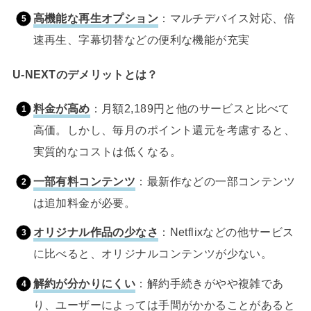
高機能な再生オプション
：マルチデバイス対応、倍
速再生、字幕切替などの便利な機能が充実
U-NEXTのデメリットとは？
料金が高め
：月額2,189円と他のサービスと比べて
高価。しかし、毎月のポイント還元を考慮すると、
実質的なコストは低くなる。
一部有料コンテンツ
：最新作などの一部コンテンツ
は追加料金が必要。
オリジナル作品の少なさ
：Netflixなどの他サービス
に比べると、オリジナルコンテンツが少ない。
解約が分かりにくい
：解約手続きがやや複雑であ
り、ユーザーによっては手間がかかることがあると