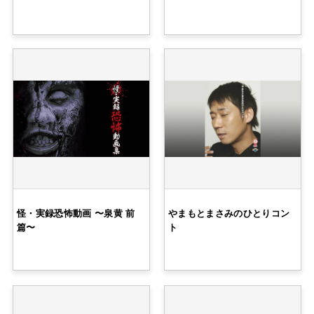
怪・実録恐怖動画 〜泉黄 前
やまもとまさみのひとりコン
篇〜
ト