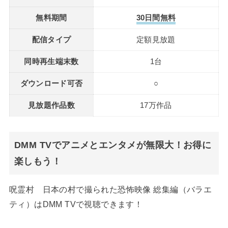
無料期間
30日間無料
配信タイプ
定額見放題
同時再生端末数
1台
ダウンロード可否
○
見放題作品数
17万作品
DMM TVでアニメとエンタメが無限大！お得に
楽しもう！
呪霊村 日本の村で撮られた恐怖映像 総集編（バラエ
ティ）はDMM TVで視聴できます！