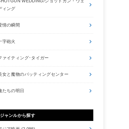
SHOTGUN WEDDING/ショットガン・ウェ
ディング
愛情の瞬間
十字砲火
ファイティング･タイガー
美女と魔物のバッティングセンター
俺たちの明日
ジャンルから探す
アジア映画
(2,098)