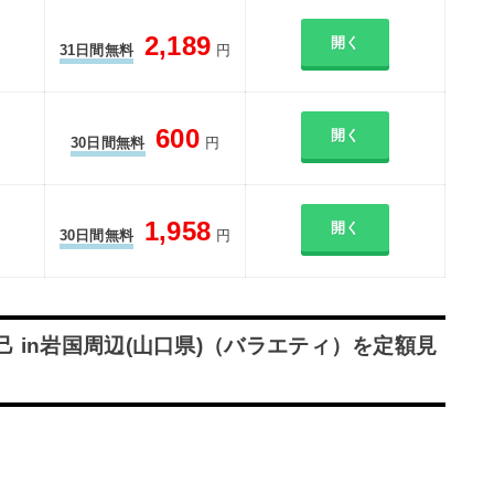
2,189
開く
31日間無料
円
600
開く
30日間無料
円
1,958
開く
30日間無料
円
己 in岩国周辺(山口県)（バラエティ）を定額見