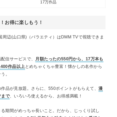
17万作品
大！お得に楽しもう！
岩国周辺(山口県)（バラエティ）はDMM TVで視聴できま
画配信サービスで、
月額たったの550円から、17万本も
400作品以上
とめちゃくちゃ豊富！懐かしの名作から
そう。
作品が見放題。さらに、550ポイントがもらえて、
漫
ツまで
、いろいろ使えるから、お得感満載！
できる期間がめっちゃ長いこと。だから、じっくり試し