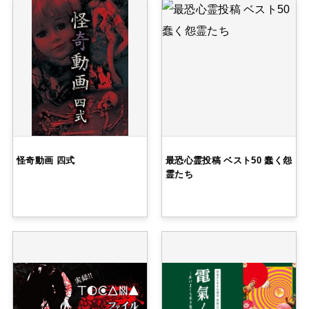
怪奇動画 四式
最恐心霊投稿 ベスト50 蠢く怨
霊たち