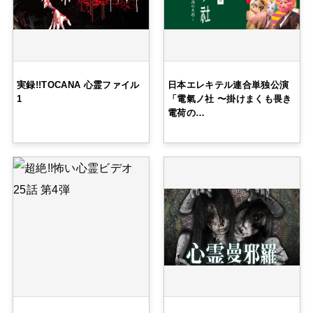
実録!!TOCANA 心霊ファイル
日本エレキテル連合単独公演
1
「電氣ノ社 〜掛けまくも畏き
電荷の…