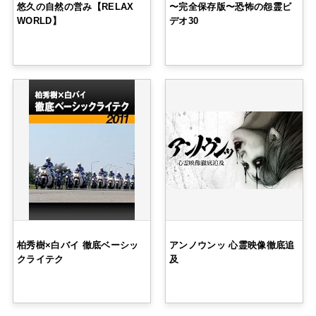
悠久の自然の営み【RELAX
〜完全保存版〜恐怖の怨霊ビ
WORLD】
デオ30
柏秀樹×白バイ 徹底ベーシッ
アンノウンッ 心霊映像徹底追
クライテク
及