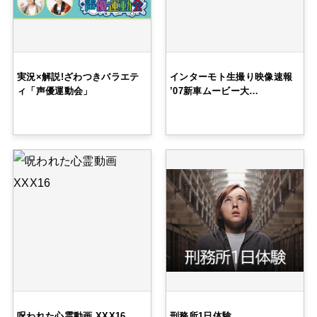
実況×解説!ざわつきバラエテ
インターモト生撮り映像速報
ィ「声優運動会」
’07新車ムービー大…
呪われた心霊動画 XXX16
刑務所1日体験