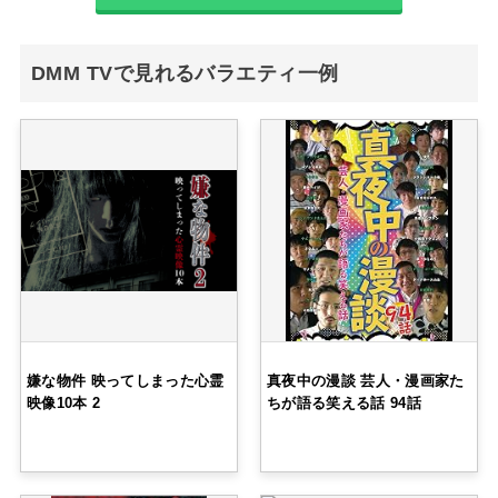
DMM TVで見れるバラエティ一例
嫌な物件 映ってしまった心霊
真夜中の漫談 芸人・漫画家た
映像10本 2
ちが語る笑える話 94話