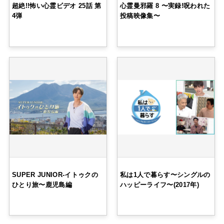
超絶!!怖い心霊ビデオ 25話 第
心霊曼邪羅 8 〜実録!呪われた
4弾
投稿映像集〜
SUPER JUNIOR-イトゥクの
私は1人で暮らす〜シングルの
ひとり旅〜鹿児島編
ハッピーライフ〜(2017年)