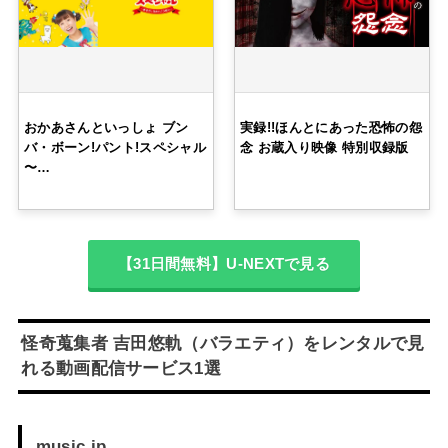
おかあさんといっしょ ブン
実録!!ほんとにあった恐怖の怨
バ・ボーン!パント!スペシャル
念 お蔵入り映像 特別収録版
〜…
【31日間無料】U-NEXTで見る
怪奇蒐集者 吉田悠軌（バラエティ）をレンタルで見
れる動画配信サービス1選
music.jp