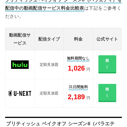
配信中の動画配信サービス料金比較表
は下記をご参考く
ださい。
動画配信サ
配信タイプ
料金
公式サイト
ービス
無料期間なし
開
定額見放題
1,026
く
円
31日間無料
開
定額見放題
2,189
く
円
ブリティッシュ ベイクオフ シーズン8（バラエテ