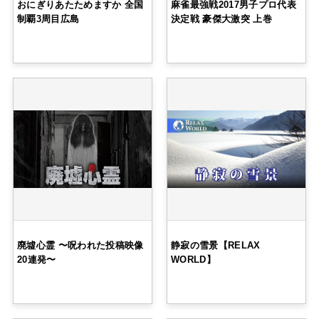
おにぎりあたためますか 全国
麻雀最強戦2017男子プロ代表
制覇3周目広島
決定戦 豪傑大激突 上巻
廃墟心霊 〜呪われた投稿映像
静寂の雪景【RELAX
20連発〜
WORLD】