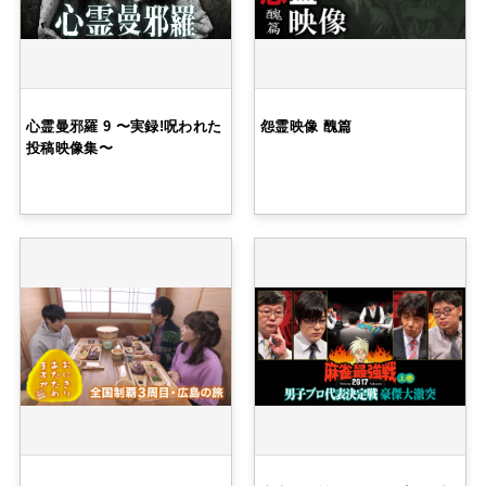
心霊曼邪羅 9 〜実録!呪われた
怨霊映像 醜篇
投稿映像集〜