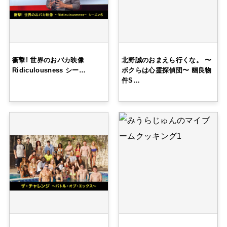
衝撃! 世界のおバカ映像
北野誠のおまえら行くな。 〜
Ridiculousness シー…
ボクらは心霊探偵団〜 幽良物
件S…