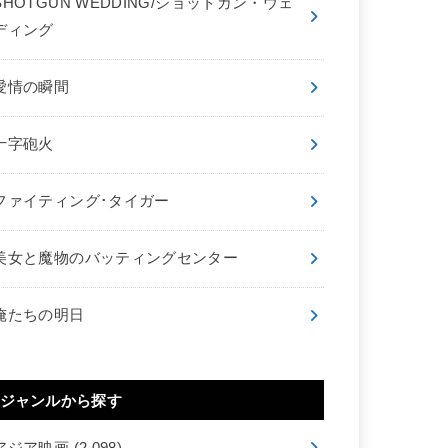
SHOTGUN WEDDING/ショットガン・ウェ
ディング
愛情の瞬間
十字砲火
ファイティング･タイガー
美女と魔物のバッティングセンター
俺たちの明日
ジャンルから探す
アジア映画
(2,098)