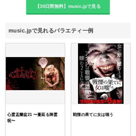
【30日間無料】music.jpで見る
music.jpで見れるバラエティ一例
心霊盂蘭盆21 〜蔓延る降霊
戦慄の果てに女は嗤う
呪〜