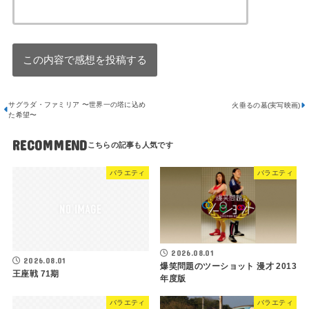
サグラダ・ファミリア 〜世界一の塔に込め
火垂るの墓(実写映画)
た希望〜
RECOMMEND
バラエティ
バラエティ
2026.08.01
2026.08.01
爆笑問題のツーショット 漫才 2013
王座戦 71期
年度版
バラエティ
バラエティ