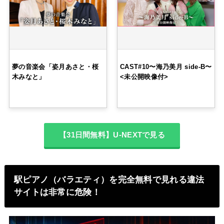
夢の音楽会「姿月あさと・桜
CAST#10〜海乃美月 side-B〜
木みなと」
<未公開映像付>
【31日間無料】U-NEXTで見る
駅ピアノ（バラエティ）を完全無料で見れる違法
サイトは非常に危険！