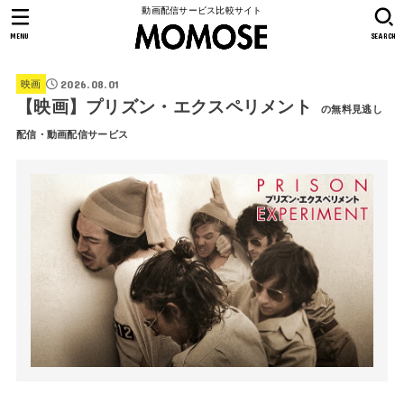
動画配信サービス比較サイト
MENU
SEARCH
2026.08.01
映画
【映画】プリズン・エクスペリメント
の無料見逃し
配信・動画配信サービス