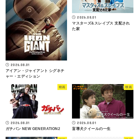
2026.08.01
マスターズ&スレイブス 支配され
た家
2026.08.01
アイアン・ジャイアント シグネチ
ャー・エディション
映画
映画
2026.08.01
2026.08.01
盲導犬クイールの一生
ガチバン NEW GENERATION2