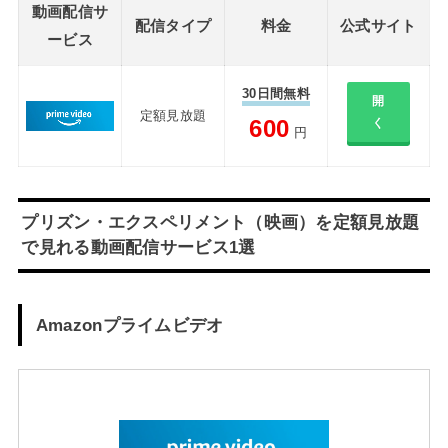
動画配信サ
配信タイプ
料金
公式サイト
ービス
30日間無料
開
定額見放題
600
く
円
プリズン・エクスペリメント（映画）を定額見放題
で見れる動画配信サービス1選
Amazonプライムビデオ