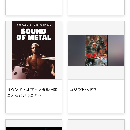
サウンド・オブ・メタル〜聞
ゴジラ対ヘドラ
こえるということ〜