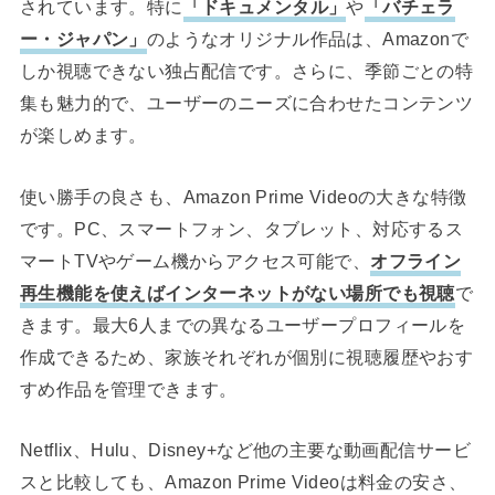
されています。特に
「ドキュメンタル」
や
「バチェラ
ー・ジャパン」
のようなオリジナル作品は、Amazonで
しか視聴できない独占配信です。さらに、季節ごとの特
集も魅力的で、ユーザーのニーズに合わせたコンテンツ
が楽しめます。
使い勝手の良さも、Amazon Prime Videoの大きな特徴
です。PC、スマートフォン、タブレット、対応するス
マートTVやゲーム機からアクセス可能で、
オフライン
再生機能を使えばインターネットがない場所でも視聴
で
きます。最大6人までの異なるユーザープロフィールを
作成できるため、家族それぞれが個別に視聴履歴やおす
すめ作品を管理できます。
Netflix、Hulu、Disney+など他の主要な動画配信サービ
スと比較しても、Amazon Prime Videoは料金の安さ、