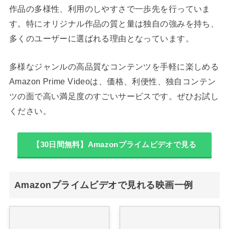
作品の多様性、利用のしやすさで一歩先を行っていま
す。特にオリジナル作品の質と量は独自の強みを持ち、
多くのユーザーに選ばれる理由となっています。
多様なジャンルの高品質なコンテンツを手軽に楽しめる
Amazon Prime Videoは、価格、利便性、独自コンテン
ツの面で高い満足度のすごいサービスです。ぜひお試し
ください。
【30日間無料】Amazonプライムビデオで見る
Amazonプライムビデオで見れる映画一例