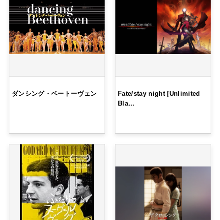
ダンシング・ベートーヴェン
Fate/stay night [Unlimited
Bla…