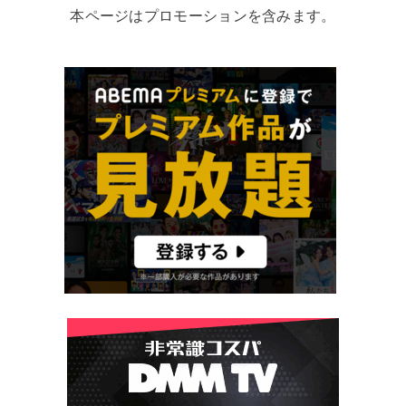
本ページはプロモーションを含みます。