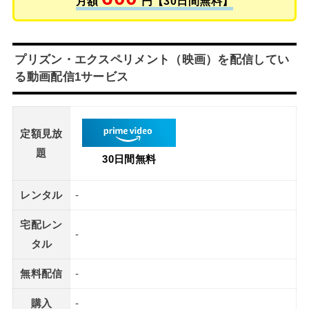
月額
円【30日間無料】
プリズン・エクスペリメント（映画）を配信してい
る動画配信1サービス
定額見放
題
30日間無料
レンタル
-
宅配レン
-
タル
無料配信
-
購入
-