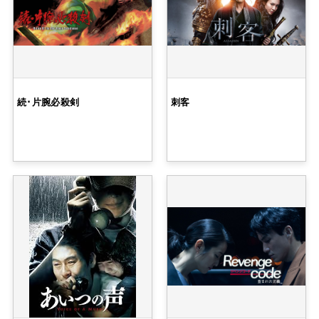
続･片腕必殺剣
刺客