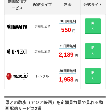
動画配信サ
配信タイプ
料金
公式サイト
ービス
30日間無料
開
定額見放題
550
く
円
31日間無料
開
定額見放題
2,189
く
円
30日間無料
開
レンタル
1,958
く
円
母との散歩（アジア映画）を定額見放題で見れる動
画配信サービス2選