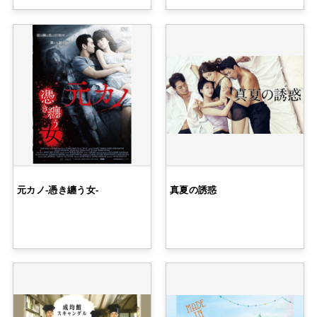
元カノ-憑き纏う女-
真夏の誘惑