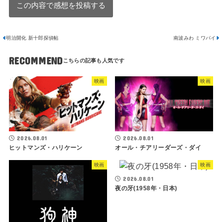
明治開化 新十郎探偵帖
南波みわ ミワパイ
RECOMMEND
映画
映画
2026.08.01
2026.08.01
ヒットマンズ・ハリケーン
オール・チアリーダーズ・ダイ
映画
映画
2026.08.01
夜の牙(1958年・日本)