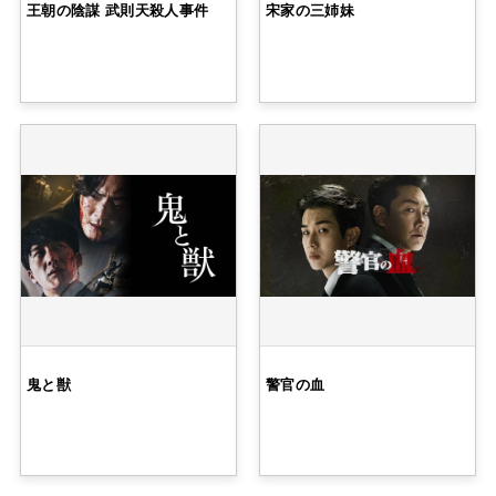
王朝の陰謀 武則天殺人事件
宋家の三姉妹
鬼と獣
警官の血