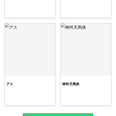
アス
神州天馬侠