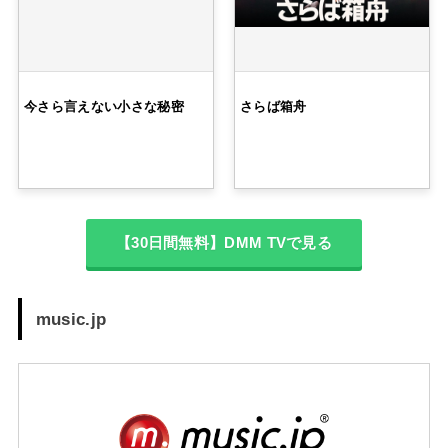
今さら言えない小さな秘密
さらば箱舟
【30日間無料】DMM TVで見る
music.jp