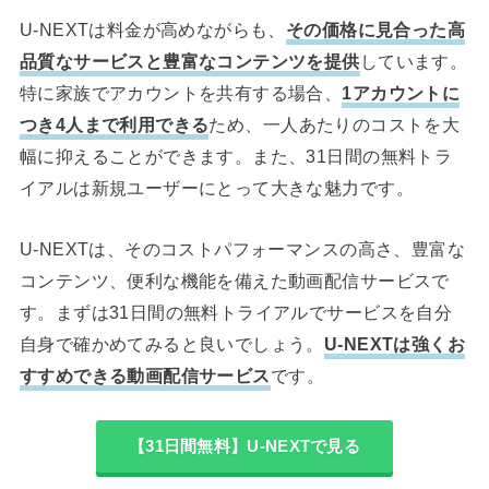
U-NEXTは料金が高めながらも、
その価格に見合った高
品質なサービスと豊富なコンテンツを提供
しています。
特に家族でアカウントを共有する場合、
1アカウントに
つき4人まで利用できる
ため、一人あたりのコストを大
幅に抑えることができます。また、31日間の無料トラ
イアルは新規ユーザーにとって大きな魅力です。
U-NEXTは、そのコストパフォーマンスの高さ、豊富な
コンテンツ、便利な機能を備えた動画配信サービスで
す。まずは31日間の無料トライアルでサービスを自分
自身で確かめてみると良いでしょう。
U-NEXTは強くお
すすめできる動画配信サービス
です。
【31日間無料】U-NEXTで見る