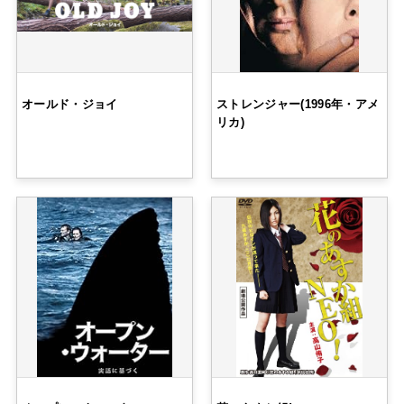
オールド・ジョイ
ストレンジャー(1996年・アメ
リカ)