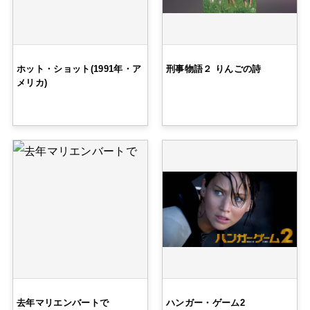
ホット・ショット(1991年・ア
刑事物語２ りんごの詩
メリカ)
去年マリエンバートで
ハンガー・ゲーム2