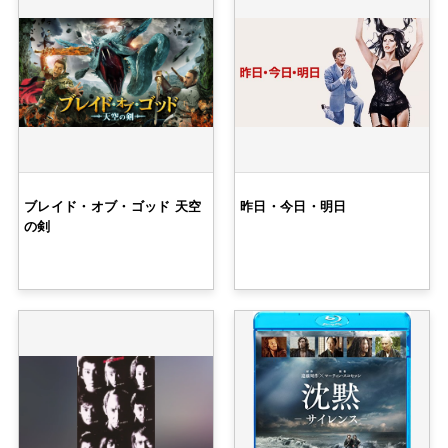
ブレイド・オブ・ゴッド 天空
昨日・今日・明日
の剣