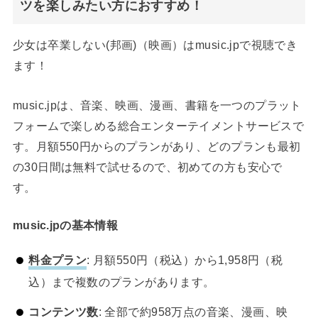
ツを楽しみたい方におすすめ！
少女は卒業しない(邦画)（映画）はmusic.jpで視聴でき
ます！
music.jpは、音楽、映画、漫画、書籍を一つのプラット
フォームで楽しめる総合エンターテイメントサービスで
す。月額550円からのプランがあり、どのプランも最初
の30日間は無料で試せるので、初めての方も安心で
す。
music.jpの基本情報
料金プラン
: 月額550円（税込）から1,958円（税
込）まで複数のプランがあります。
コンテンツ数
: 全部で約958万点の音楽、漫画、映