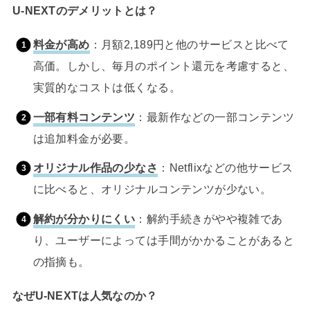
U-NEXTのデメリットとは？
料金が高め
：月額2,189円と他のサービスと比べて
高価。しかし、毎月のポイント還元を考慮すると、
実質的なコストは低くなる。
一部有料コンテンツ
：最新作などの一部コンテンツ
は追加料金が必要。
オリジナル作品の少なさ
：Netflixなどの他サービス
に比べると、オリジナルコンテンツが少ない。
解約が分かりにくい
：解約手続きがやや複雑であ
り、ユーザーによっては手間がかかることがあると
の指摘も。
なぜU-NEXTは人気なのか？