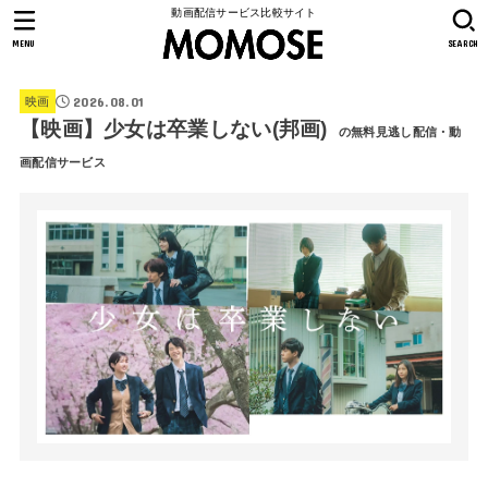
動画配信サービス比較サイト
MENU
SEARCH
2026.08.01
映画
【映画】少女は卒業しない(邦画)
の無料見逃し配信・動
画配信サービス