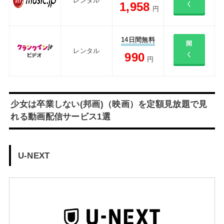
レンタル
1,958
く
円
14日間無料
開
レンタル
990
く
円
少女は卒業しない(邦画)（映画）を定額見放題で見
れる動画配信サービス1選
U-NEXT