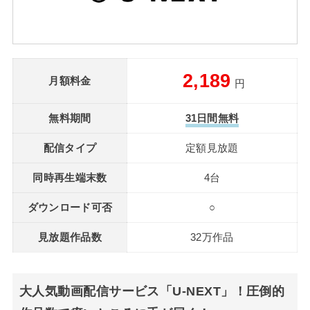
2,189
月額料金
円
無料期間
31日間無料
配信タイプ
定額見放題
同時再生端末数
4台
ダウンロード可否
○
見放題作品数
32万作品
大人気動画配信サービス「U-NEXT」！圧倒的