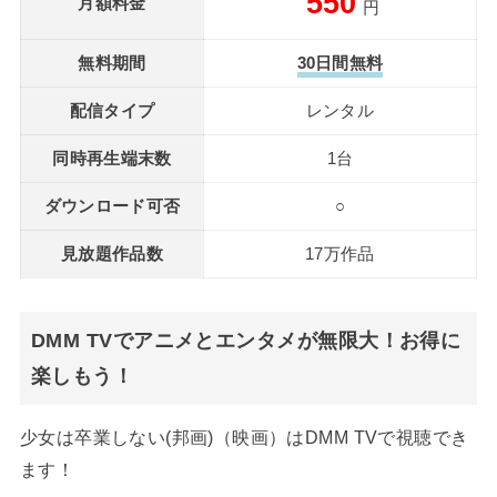
550
月額料金
円
無料期間
30日間無料
配信タイプ
レンタル
同時再生端末数
1台
ダウンロード可否
○
見放題作品数
17万作品
DMM TVでアニメとエンタメが無限大！お得に
楽しもう！
少女は卒業しない(邦画)（映画）はDMM TVで視聴でき
ます！