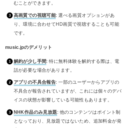
むことができます。
高画質での視聴可能
: 選べる画質オプションがあ
り、環境に合わせてHD画質で視聴することも可能
です。
music.jpのデメリット
解約が少し手間
: 特に無料体験を解約する際は、電
話が必要な場合があります。
アプリの不具合報告
: 一部のユーザーからアプリの
不具合が報告されていますが、これには個々のデバ
イスの状態が影響している可能性もあります。
NHK作品のみ見放題
: 他のコンテンツはポイント制
となっており、見放題ではないため、追加料金が発