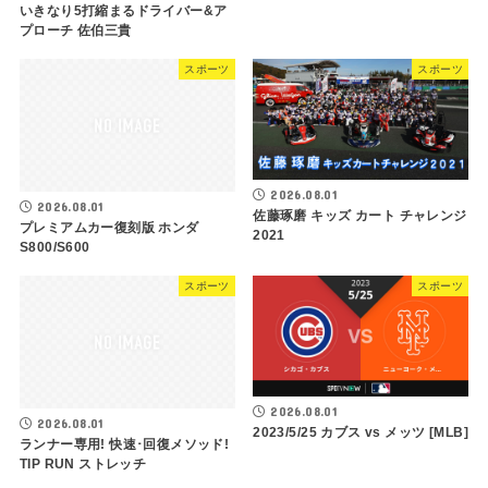
いきなり5打縮まるドライバー&ア
プローチ 佐伯三貴
スポーツ
スポーツ
2026.08.01
2026.08.01
佐藤琢磨 キッズ カート チャレンジ
プレミアムカー復刻版 ホンダ
2021
S800/S600
スポーツ
スポーツ
2026.08.01
2026.08.01
2023/5/25 カブス vs メッツ [MLB]
ランナー専用! 快速･回復メソッド!
TIP RUN ストレッチ