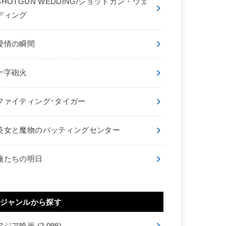
SHOTGUN WEDDING/ショットガン・ウェ
ディング
愛情の瞬間
十字砲火
ファイティング･タイガー
美女と魔物のバッティングセンター
俺たちの明日
ジャンルから探す
アジア映画
(2,098)