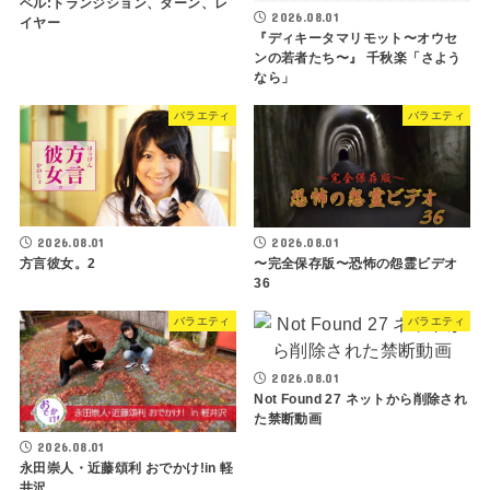
ベル:トランジション、ターン、レ
2026.08.01
イヤー
『ディキータマリモット〜オウセ
ンの若者たち〜』 千秋楽「さよう
なら」
バラエティ
バラエティ
2026.08.01
2026.08.01
方言彼女。2
〜完全保存版〜恐怖の怨霊ビデオ
36
バラエティ
バラエティ
2026.08.01
Not Found 27 ネットから削除され
た禁断動画
2026.08.01
永田崇人・近藤頌利 おでかけ!in 軽
井沢