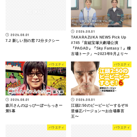
2026.08.01
2026.08.01
TAKARAZUKA NEWS Pick Up
7.2 新しい別の窓 72分タクシー
#745「宙組宝塚大劇場公演
『PAGAD』『Sky Fantasy！』稽
古場トーク」〜2023年9月より〜
バラエティ
バラエティ
2026.08.01
2026.08.01
森川さんのはっぴーぼーらっきー
江頭2:50のピーピーピーするぞ!6
第5幕
逆修正バージョン〜お台場暴言
王〜
バラエティ
バラエティ