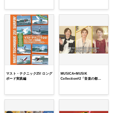
マスト・テクニック25! ロング
MUSICA×MUSIK
ボード実践編
Collection#2「音楽の都…