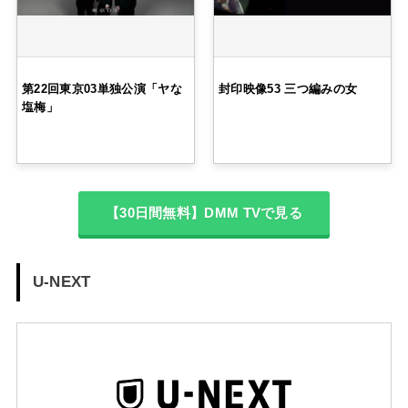
第22回東京03単独公演「ヤな
封印映像53 三つ編みの女
塩梅」
【30日間無料】DMM TVで見る
U-NEXT