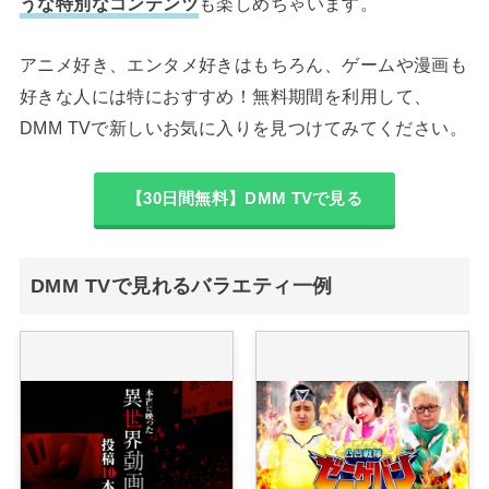
うな特別なコンテンツ
も楽しめちゃいます。
アニメ好き、エンタメ好きはもちろん、ゲームや漫画も
好きな人には特におすすめ！無料期間を利用して、
DMM TVで新しいお気に入りを見つけてみてください。
【30日間無料】DMM TVで見る
DMM TVで見れるバラエティ一例