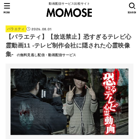
動画配信サービス比較サイト
MENU
SEARCH
2026.08.01
バラエティ
【バラエティ】【放送禁止】恐すぎるテレビ心
霊動画11 -テレビ制作会社に隠された心霊映像
集-
の無料見逃し配信・動画配信サービス