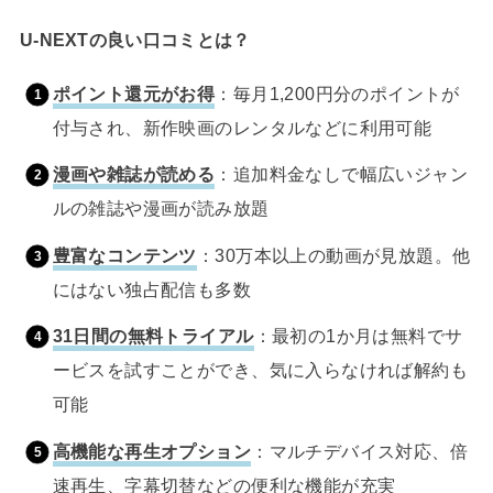
U-NEXTの良い口コミとは？
ポイント還元がお得
：毎月1,200円分のポイントが
付与され、新作映画のレンタルなどに利用可能
漫画や雑誌が読める
：追加料金なしで幅広いジャン
ルの雑誌や漫画が読み放題
豊富なコンテンツ
：30万本以上の動画が見放題。他
にはない独占配信も多数
31日間の無料トライアル
：最初の1か月は無料でサ
ービスを試すことができ、気に入らなければ解約も
可能
高機能な再生オプション
：マルチデバイス対応、倍
速再生、字幕切替などの便利な機能が充実