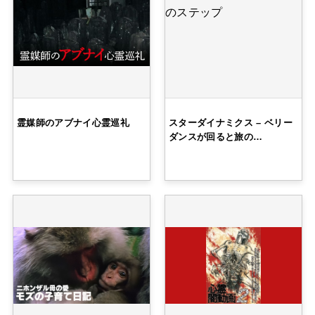
霊媒師のアブナイ心霊巡礼
スターダイナミクス – ベリー
ダンスが回ると旅の…