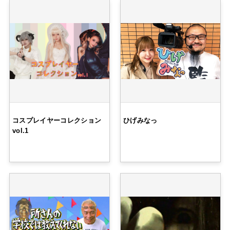
コスプレイヤーコレクション
ひげみなっ
vol.1