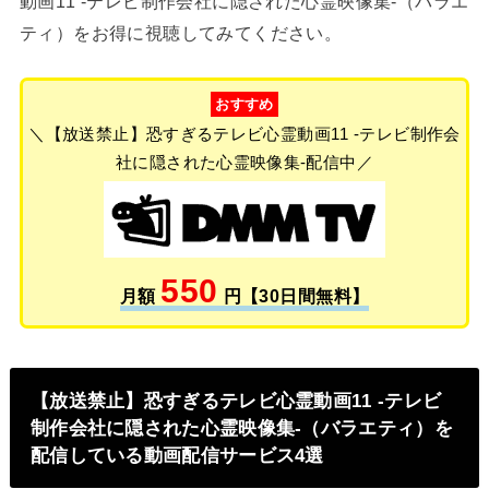
動画11 -テレビ制作会社に隠された心霊映像集-（バラエ
ティ）をお得に視聴してみてください。
おすすめ
＼【放送禁止】恐すぎるテレビ心霊動画11 -テレビ制作会
社に隠された心霊映像集-配信中／
550
月額
円【30日間無料】
【放送禁止】恐すぎるテレビ心霊動画11 -テレビ
制作会社に隠された心霊映像集-（バラエティ）を
配信している動画配信サービス4選