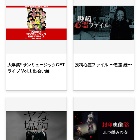
大爆笑!!サンミュージックGET
投稿心霊ファイル 〜悪霊 続〜
ライブ Vol.1 出会い編