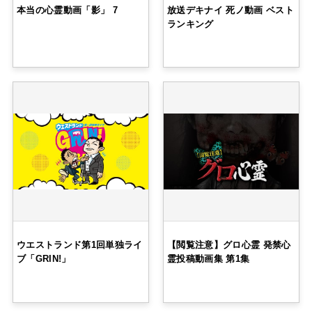
本当の心霊動画「影」 7
放送デキナイ 死ノ動画 ベスト
ランキング
ウエストランド第1回単独ライ
【閲覧注意】グロ心霊 発禁心
ブ「GRIN!」
霊投稿動画集 第1集